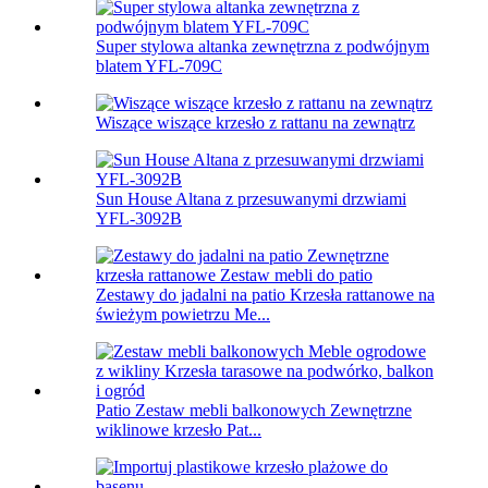
Super stylowa altanka zewnętrzna z podwójnym
blatem YFL-709C
Wiszące wiszące krzesło z rattanu na zewnątrz
Sun House Altana z przesuwanymi drzwiami
YFL-3092B
Zestawy do jadalni na patio Krzesła rattanowe na
świeżym powietrzu Me...
Patio Zestaw mebli balkonowych Zewnętrzne
wiklinowe krzesło Pat...