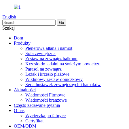
English
Szukaj
Dom
Produkty
Plenerowa altana i namiot
Sofa zewnętrzna
Zestaw na zewnątrz balkonu
Krzesło do jadalni na świeżym powietrzu
Parasol na zewnątrz
Leżak i krzesło plażowe
Wiklinowy zestaw doniczkowy
Seria huśtawek zewnętrznych i hamaków
Aktualności
Wiadomości Firmowe
Wiadomości branżowe
Często zadawane pytania
O nas
Wycieczka po fabryce
Certyfikat
OEM/ODM