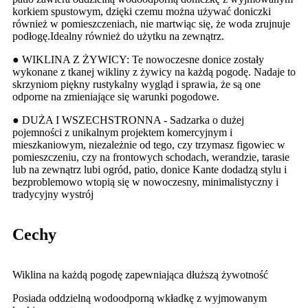
korkiem spustowym, dzięki czemu można używać doniczki
również w pomieszczeniach, nie martwiąc się, że woda zrujnuje
podłogę.Idealny również do użytku na zewnątrz.
● WIKLINA Z ŻYWICY: Te nowoczesne donice zostały
wykonane z tkanej wikliny z żywicy na każdą pogodę. Nadaje to
skrzyniom piękny rustykalny wygląd i sprawia, że ​​są one
odporne na zmieniające się warunki pogodowe.
● DUŻA I WSZECHSTRONNA - Sadzarka o dużej
pojemności z unikalnym projektem komercyjnym i
mieszkaniowym, niezależnie od tego, czy trzymasz figowiec w
pomieszczeniu, czy na frontowych schodach, werandzie, tarasie
lub na zewnątrz lubi ogród, patio, donice Kante dodadzą stylu i
bezproblemowo wtopią się w nowoczesny, minimalistyczny i
tradycyjny wystrój
Cechy
Wiklina na każdą pogodę zapewniająca dłuższą żywotność
Posiada oddzielną wodoodporną wkładkę z wyjmowanym