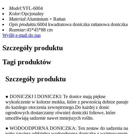
Model:
YFL-6004
Kolor:
Opcjonalny
Materiał:
Aluminium + Rattan
Opis produktu:
6004 kwadratowa doniczka rattanowa doniczka
Rozmiar:
45*45*88 cm
Wyślij e-mail do nas
Szczegóły produktu
Tagi produktów
Szczegóły produktu
● DONICZKI I DONICZKI: Te donice mają piękne
wykończenie w kolorze mokka, które z pewnością dobrze pasuje
do każdego otoczenia zewnętrznego.Do każdej z donic
ogrodowych dostarczamy również doniczki foliowe, które
umożliwiają sadzenie nawet mniejszych roślin.
● WODOODPORNA DONICZKA: Ten zestaw do sadzenia na
patio zawiera oddzielną wodoodporną doniczkę z wyjmowanym